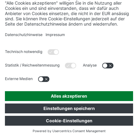
Am
07.08. gründen wir die NOVO-
TECH Trading, die am 01.01.2015
operativ an den Start geht und
alle Handelsaktivitäten für den
Produktverkauf weltweit
übernimmt.
Wir