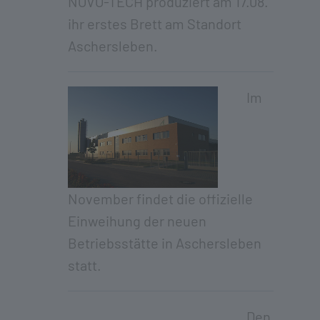
NOVO-TECH produziert am 17.08.
ihr erstes Brett am Standort
Aschersleben.
Im
November findet die offizielle
Einweihung der neuen
Betriebsstätte in Aschersleben
statt.
Den