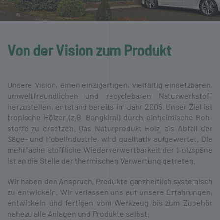
Von der Vision zum Produkt
Unsere Vision, einen einzig­artigen, vielfältig einsetz­baren,
umwelt­freundlichen und recycle­baren Natur­werk­stoff
herzustellen, entstand bereits im Jahr 2005. Unser Ziel ist
tropische Hölzer (z.B. Bangkirai) durch einheimische Roh­
stoffe zu ersetzen. Das Natur­produkt Holz, als Abfall der
Säge- und Hobel­industrie, wird qualitativ aufgewertet. Die
mehr­fache stoffliche Wieder­verwertbarkeit der Holz­späne
ist an die Stelle der thermischen Verwertung getreten.
Wir haben den Anspruch, Produkte ganz­heitlich systemisch
zu entwickeln. Wir verlassen uns auf unsere Erfahrungen,
entwickeln und fertigen vom Werkzeug bis zum Zubehör
nahezu alle Anlagen und Produkte selbst.