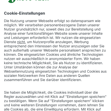
freiem Himmel statt. Zum Start
wurden die beiden fest
angelegten Outdoor-Sportböden
für Basketball und Handball im
Bestehornpark eingeweiht. In
der mobilen Arena eröffnet Team
Kretzsche gegen HC
Aschersleben Alligators das
Event. Als Wiederholungsspiel
traf der SC Magdeburg wieder auf
die Füchse Berlin.
(Mehr Infos auf
www.megawoodstock.com
)