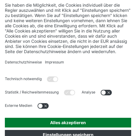
Presseanfragen:
Laura Märtens
Abt. Marketing
Tel.: +49 3473 / 22 503 – 575
E-Mail:
l.maertens@novo-tech.de
KONTAKT
IMPRESSUM
DATENSCHUTZHINWEISE