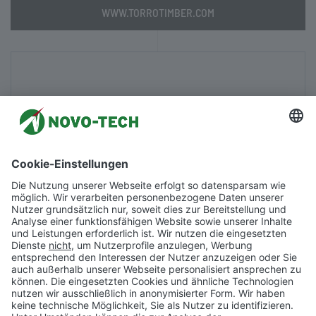
WWW.TORROTIMBER.COM
Die inter­nationale Marke für Bau­materialien aus Holz-
und Holz­polymer­werk­stoffen sowie Möbel­bau,
insbesondere Garten­möbel.
WWW.NOVO-TECH.DE