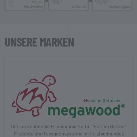
UNSERE MARKEN
Die inter­nationale Premium­marke für "Holz im Garten"
- Produkte und Fassaden­systeme im Holz­fach­handel.