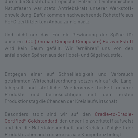
durch die Substitution tropischer Hölzer mit einheimischen
Natur­fasern war stets Antriebs­kraft unserer Werk­stoff­
entwicklung. Dafür kommen nach­wachsende Rohstoffe aus
PEFC-­zertifiziertem Anbau zum Einsatz.
Und nicht nur das. Für die Gewinnung der Späne für
unseren
GCC (German Compact Composite) Holzwerkstoff
wird kein Baum gefällt. Wir "ernähren" uns von den
anfallenden Spänen aus der Hobel- und Säge­industrie.
Entgegen einer auf Schnell­lebigkeit und Verbrauch
getrimmten Wirtschafts­ordnung setzen wir auf die Lang­
lebigkeit und stoffliche Wieder­verwert­barkeit unserer
Produkte und berück­sichtigen seit dem ersten
Produktions­tag die Chancen der Kreis­lauf­wirtschaft.
Besonders stolz sind wir auf den
Cradle-to-Cradle-
Certified®-Goldstandard
, den unser Holzwerkstoff aufweist
und der die Materialgesundheit und Kreislauffähigkeit der
Produkte, aber auch unsere soziale Kompetenz belegt.