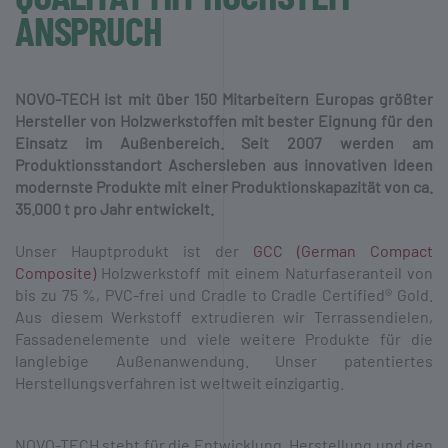
ANSPRUCH
NOVO-TECH ist mit über 150 Mitarbeitern Europas größter
Hersteller von Holz­werk­stoffen mit bester Eignung für den
Einsatz im Außen­bereich. Seit 2007 werden am
Produktions­standort Aschersleben aus inno­vativen Ideen
modernste Produkte mit einer Produktions­kapazität von ca.
35.000 t pro Jahr ent­wickelt.
Unser Hauptprodukt ist der
GCC (German Compact
Composite)
Holzwerkstoff mit einem Naturfaseranteil von
bis zu 75 %, PVC-frei und Cradle to Cradle Certified® Gold.
Aus diesem Werkstoff extrudieren wir Terrassendielen,
Fassadenelemente und viele weitere Produkte für die
langlebige Außenanwendung. Unser patentiertes
Herstellungs­verfahren ist weltweit einzigartig.
NOVO-TECH steht für die Entwicklung, Herstellung und den